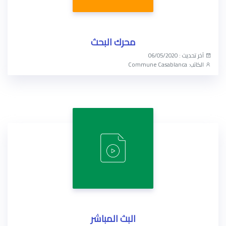
الخد
فض
محرك البحث
الإع
آخر تحديث : 06/05/2020
الكاتب: Commune Casablanca
الوصول الآن
البث المباشر