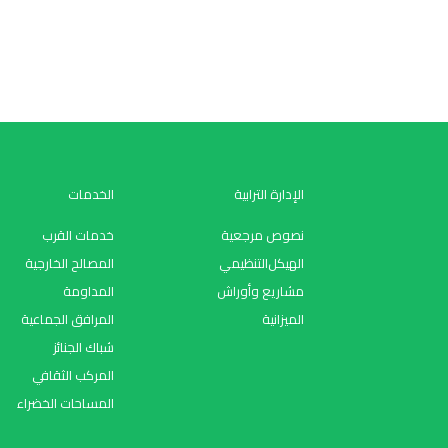
الإدارة الترابية
الخدمات
نصوص مرجعية
خدمات القرب
اﻟﻬﯿﻜﻞاﻟﺘﻨﻈﯿﻤﻲ
المصالح الخارجية
مشاريع وأوراش
المداومة
الميزانية
المرافق الجماعية
شباك الجنائز
المركب الثقافي
المساحات الخضراء