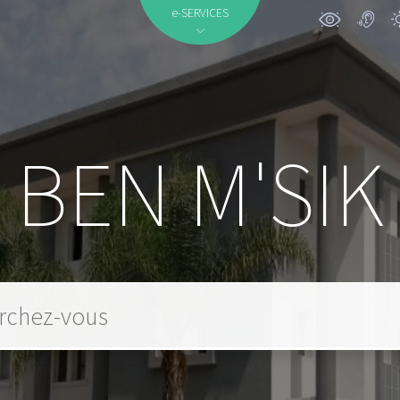
e-SERVICES
BEN M'SIK
 mot clé...