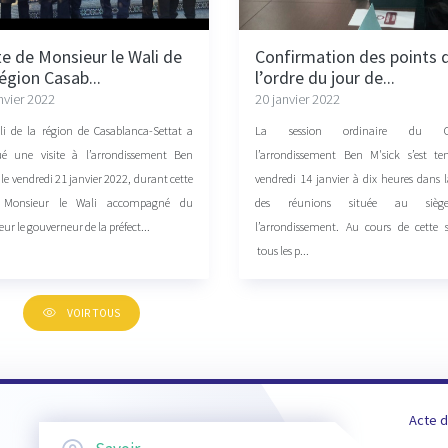
te de Monsieur le Wali de
Confirmation des points 
égion Casab...
l’ordre du jour de...
nvier 2022
20 janvier 2022
li de la région de Casablanca-Settat a
La session ordinaire du Co
tué une visite à l’arrondissement Ben
l’arrondissement Ben M'sick s’est te
 le vendredi 21 janvier 2022, durant cette
vendredi 14 janvier à dix heures dans l
te Monsieur le Wali accompagné du
des réunions située au siè
ur le gouverneur de la préfect...
l’arrondissement. Au cours de cette s
tous les p...
VOIR TOUS
Acte d