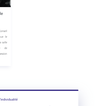
de
nseil
nue le
a salle
ge de
ession
'individualité