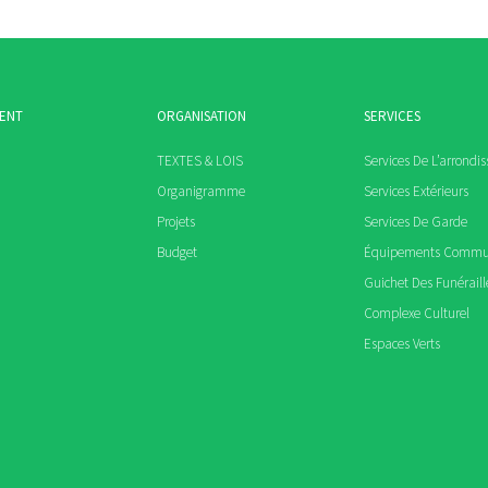
MENT
ORGANISATION
SERVICES
TEXTES & LOIS
Services De L’arrondi
Organigramme
Services Extérieurs
Projets
Services De Garde
Budget
Équipements Comm
Guichet Des Funéraill
Complexe Culturel
Espaces Verts