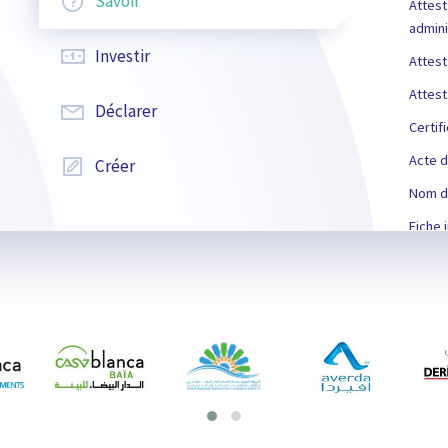
Savoir
Attest
admini
Investir
Attest
Attest
Déclarer
Certif
Acte d
Créer
Nom de
Fiche i
Autori
Certif
Autori
Certif