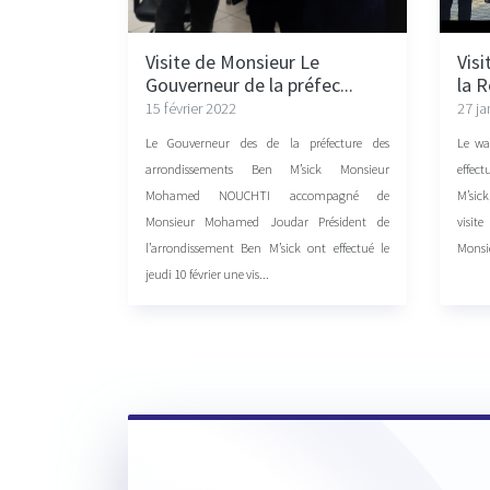
Visite de Monsieur Le
Visi
Gouverneur de la préfec...
la R
15 février 2022
27 ja
Le Gouverneur des de la préfecture des
Le wa
arrondissements Ben M’sick Monsieur
effec
Mohamed NOUCHTI accompagné de
M’sick
Monsieur Mohamed Joudar Président de
visi
l’arrondissement Ben M’sick ont effectué le
Monsie
jeudi 10 février une vis...