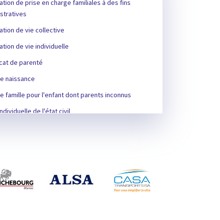
ation de prise en charge familiales à des fins
stratives
ation de vie collective
ation de vie individuelle
icat de parenté
e naissance
 famille pour l'enfant dont parents inconnus
ndividuelle de l'état civil
sation de dresser l’acte de mariage
icat de décès
sation du mariage mixte
icat du célibat