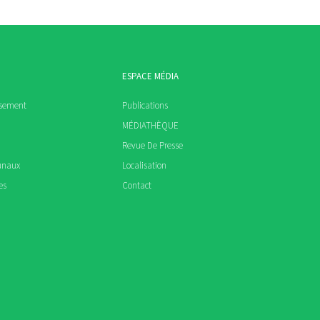
ESPACE MÉDIA
ssement
Publications
MÉDIATHÈQUE
Revue De Presse
unaux
Localisation
es
Contact