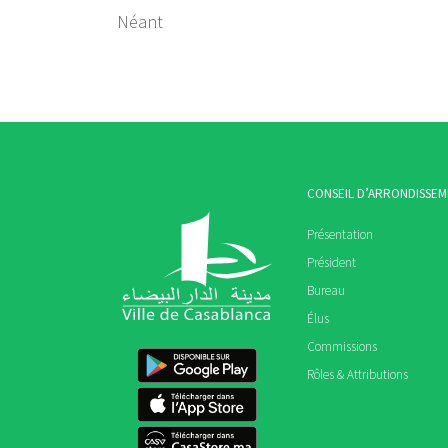
Néant
CONSEIL D’ARRONDISSE
Présentation
Président
Bureau
Élus
Commissions
Rôles & Attributions