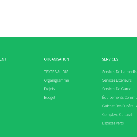
MENT
ORGANISATION
SERVICES
TEXTES & LOIS
Services De L’arrondi
Organigramme
Services Extérieurs
Projets
Services De Garde
Budget
Équipements Comm
Guichet Des Funéraill
Complexe Culturel
Espaces Verts