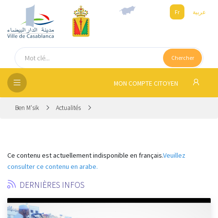
Fr
عربية
UEIL
Chercher
SEIL
ISSEMENT
MON COMPTE CITOYEN
SATION
Ben M'sik
Actualités
ICES
 MÉDIA
Ce contenu est actuellement indisponible en français.
Veuillez
consulter ce contenu en arabe.
DERNIÈRES INFOS