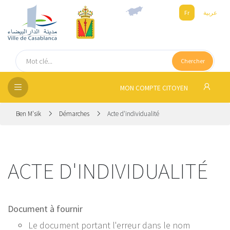
Fr
عربية
UEIL
Chercher
SEIL
ISSEMENT
MON COMPTE CITOYEN
SATION
Ben M'sik
Démarches
Acte d'individualité
ICES
ACTE D'INDIVIDUALITÉ
 MÉDIA
Document à fournir
Le document portant l'erreur dans le nom