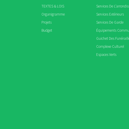
TEXTES & LOIS
Services De L’arrondi
Organigramme
Services Extérieurs
Projets
Services De Garde
Budget
Équipements Comm
Guichet Des Funéraill
Complexe Culturel
Espaces Verts