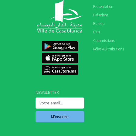
Présentation
Président
Bureau
Élus
Commissions
Rôles & Attributions
NEWSLETTER
M'inscrire