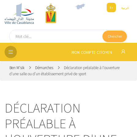
Fr
عربية
UEIL
Chercher
SEIL
ISSEMENT
MON COMPTE CITOYEN
SATION
Ben M'sik
Démarches
Déclaration préalable à l'ouverture
d'une salle ou d'un établissement privé de sport
ICES
 MÉDIA
DÉCLARATION
PRÉALABLE À